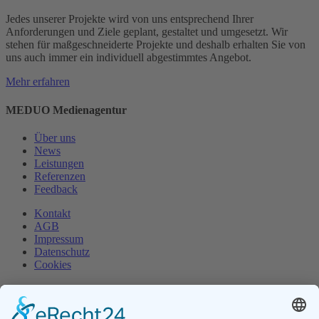
Jedes unserer Projekte wird von uns entsprechend Ihrer
Anforderungen und Ziele geplant, gestaltet und umgesetzt. Wir
stehen für maßgeschneiderte Projekte und deshalb erhalten Sie von
uns auch immer ein individuell abgestimmtes Angebot.
Mehr erfahren
MEDUO Medienagentur
Über uns
News
Leistungen
Referenzen
Feedback
Kontakt
AGB
Impressum
Datenschutz
Cookies
Leistungen