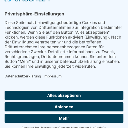
WordPress Update und Backup
Webdesign & Webentwicklung
Suchmaschinenoptimierung (SEO)
Betreuung Ihrer Website
Kontaktieren Sie uns
MEDUO Medienagentur
Krankenhausstraße 16
91781 Weißenburg i. Bay.
0170/4664751
info@meduo.de
MEDUO auf: